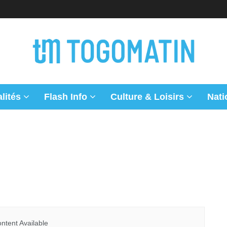
lités
Flash Info
Culture & Loisirs
Nati
ntent Available