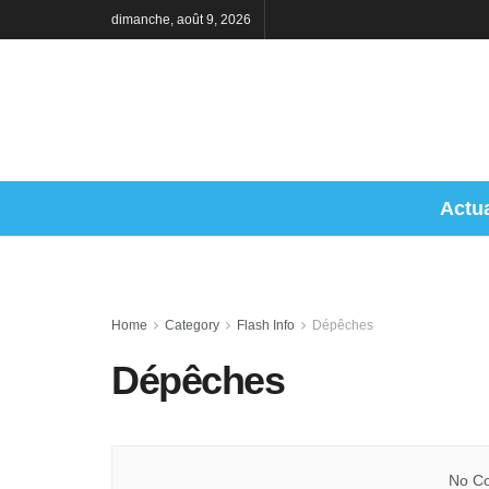
dimanche, août 9, 2026
Actua
Home
Category
Flash Info
Dépêches
Dépêches
No Co