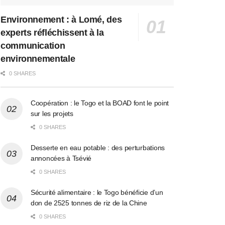
Environnement : à Lomé, des
experts réfléchissent à la
communication
environnementale
0 SHARES
Coopération : le Togo et la BOAD font le point
sur les projets
0 SHARES
Desserte en eau potable : des perturbations
annoncées à Tsévié
0 SHARES
Sécurité alimentaire : le Togo bénéficie d’un
don de 2525 tonnes de riz de la Chine
0 SHARES