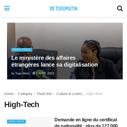
HIGH-TECH
Le ministère des affaires
étrangères lance sa digitalisation
by
Togo Matin
7 AVRIL 2026
Home
Category
Flash Info
Culture & Loisirs
High-Tech
High-Tech
Demande en ligne du certificat
HIGH-TECH
de nationalité : plus de 127.000