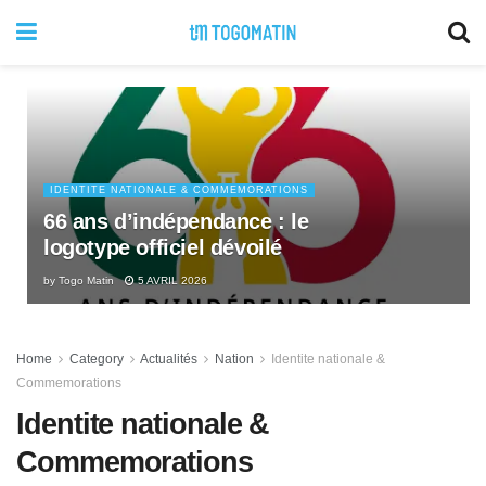
IDENTITE NATIONALE & COMMEMORATIONS
66 ans d’indépendance : le
logotype officiel dévoilé
by
Togo Matin
5 AVRIL 2026
Home
Category
Actualités
Nation
Identite nationale &
Commemorations
Identite nationale &
Commemorations