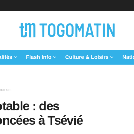
lités
Flash Info
Culture & Loisirs
Nati
nnement
table : des
oncées à Tsévié