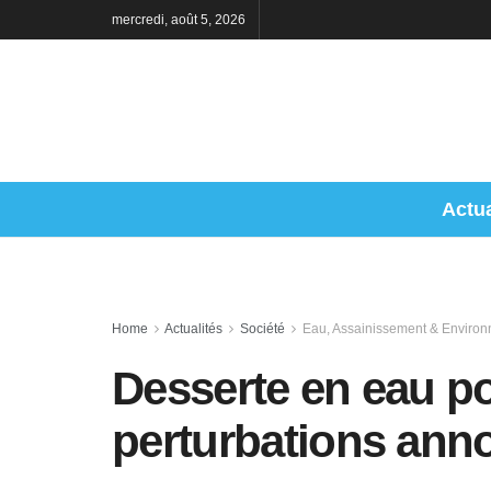
mercredi, août 5, 2026
Actua
Home
Actualités
Société
Eau, Assainissement & Enviro
Desserte en eau po
perturbations ann