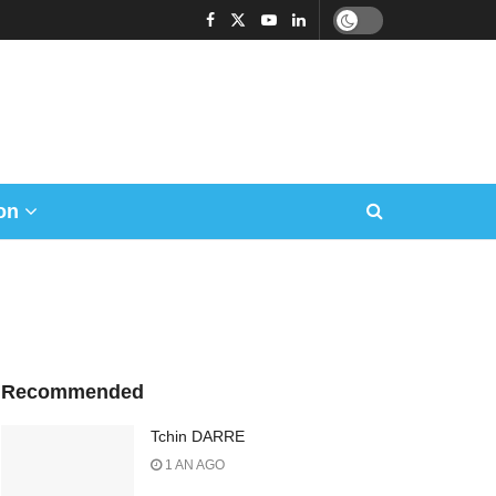
on
Recommended
Tchin DARRE
1 AN AGO