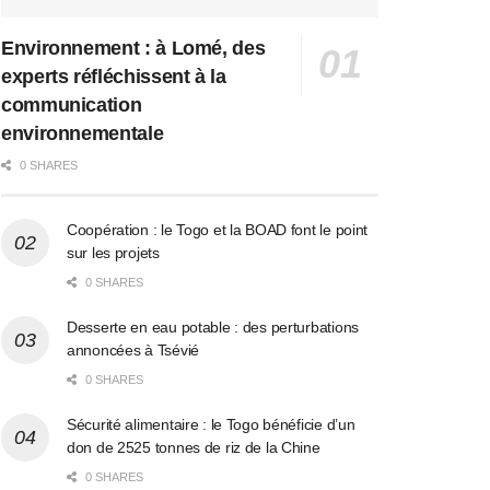
Environnement : à Lomé, des
experts réfléchissent à la
communication
environnementale
0 SHARES
Coopération : le Togo et la BOAD font le point
sur les projets
0 SHARES
Desserte en eau potable : des perturbations
annoncées à Tsévié
0 SHARES
Sécurité alimentaire : le Togo bénéficie d’un
don de 2525 tonnes de riz de la Chine
0 SHARES