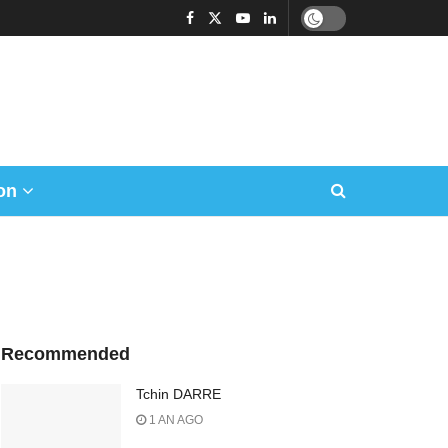
on
Recommended
Tchin DARRE
1 AN AGO