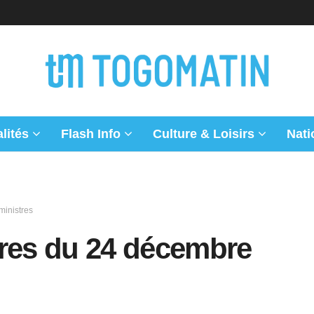
lités
Flash Info
Culture & Loisirs
Nati
inistres
tres du 24 décembre