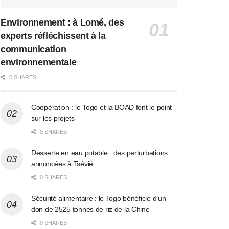
Environnement : à Lomé, des
experts réfléchissent à la
communication
environnementale
0 SHARES
Coopération : le Togo et la BOAD font le point
sur les projets
0 SHARES
Desserte en eau potable : des perturbations
annoncées à Tsévié
0 SHARES
Sécurité alimentaire : le Togo bénéficie d’un
don de 2525 tonnes de riz de la Chine
0 SHARES