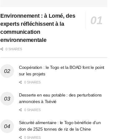
Environnement : à Lomé, des
experts réfléchissent à la
communication
environnementale
0 SHARES
Coopération : le Togo et la BOAD font le point
sur les projets
0 SHARES
Desserte en eau potable : des perturbations
annoncées à Tsévié
0 SHARES
Sécurité alimentaire : le Togo bénéficie d’un
don de 2525 tonnes de riz de la Chine
0 SHARES