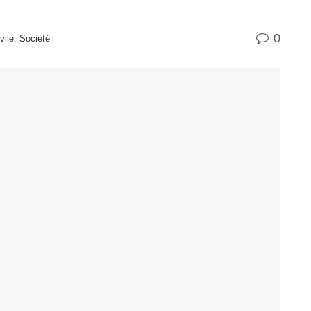
0
vile
,
Société