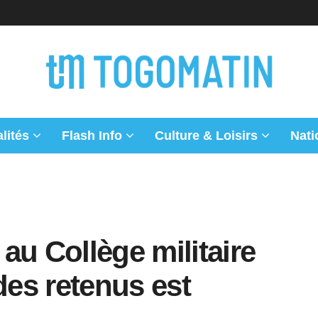
lités
Flash Info
Culture & Loisirs
Nati
au Collège militaire
des retenus est