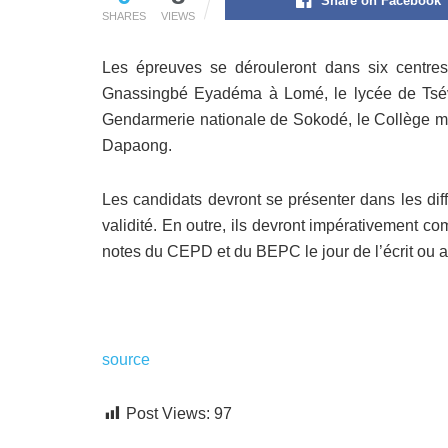
Share on Facebook
SHARES
VIEWS
Les épreuves se dérouleront dans six centres 
Gnassingbé Eyadéma à Lomé, le lycée de Tsévi
Gendarmerie nationale de Sokodé, le Collège mil
Dapaong.
Les candidats devront se présenter dans les dif
validité. En outre, ils devront impérativement c
notes du CEPD et du BEPC le jour de l’écrit ou au 
source
Post Views:
97