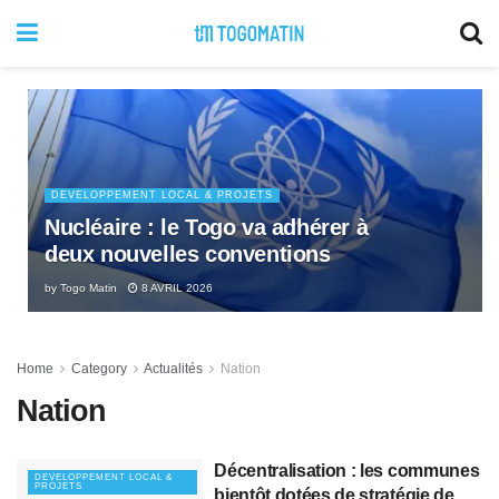
DEVELOPPEMENT LOCAL & PROJETS
Nucléaire : le Togo va adhérer à
deux nouvelles conventions
by
Togo Matin
8 AVRIL 2026
Home
Category
Actualités
Nation
Nation
Décentralisation : les communes
DEVELOPPEMENT LOCAL &
PROJETS
bientôt dotées de stratégie de