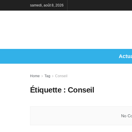
samedi, août 8, 2026
Actua
Home
Tag
Conseil
Étiquette :
Conseil
No Co