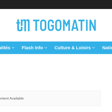
lités
Flash Info
Culture & Loisirs
Nati
ntent Available