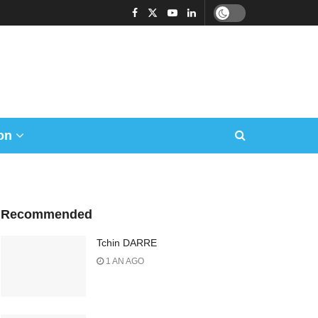
on
Recommended
Tchin DARRE
1 AN AGO