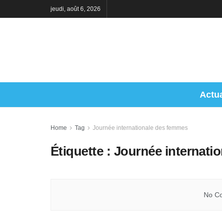
jeudi, août 6, 2026
Actua
Home
Tag
Journée internationale des femmes
Étiquette :
Journée internati
No Co