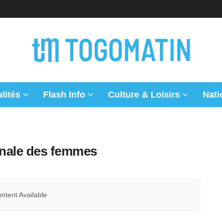
lités
Flash Info
Culture & Loisirs
Nati
onale des femmes
ntent Available