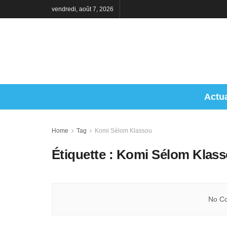
vendredi, août 7, 2026
Actua
Home
Tag
Komi Sélom Klassou
Étiquette :
Komi Sélom Klas
No Co