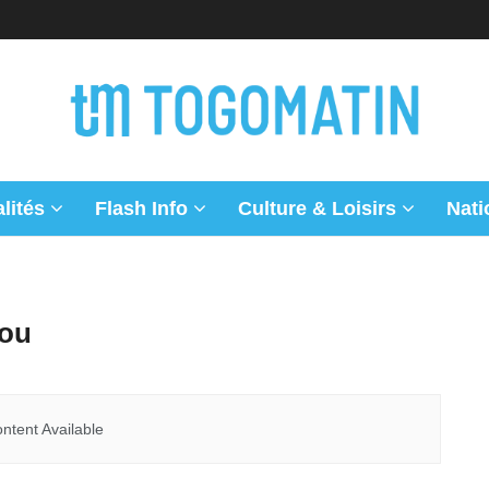
lités
Flash Info
Culture & Loisirs
Nati
sou
ntent Available