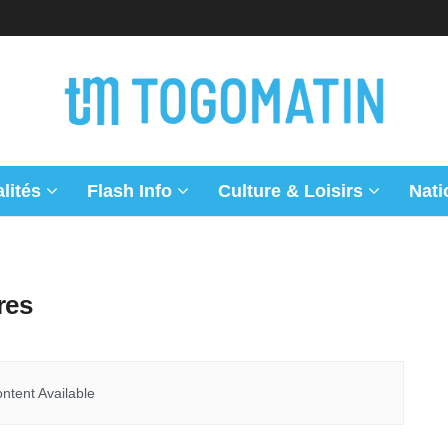
lités
Flash Info
Culture & Loisirs
Nati
res
ntent Available