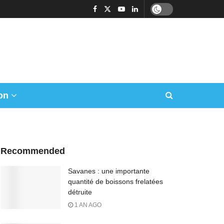
on
Recommended
Savanes : une importante
quantité de boissons frelatées
détruite
1 AN AGO