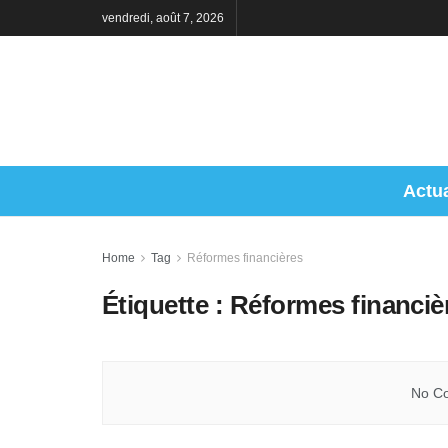
vendredi, août 7, 2026
Actua
Home
Tag
Réformes financières
Étiquette :
Réformes financiè
No Co