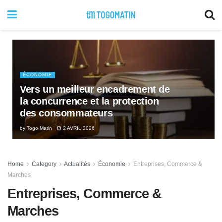
ÉCONOMIE
Vers un meilleur encadrement de
la concurrence et la protection
des consommateurs
by
Togo Matin
2 AVRIL 2026
Home
Category
Actualités
Économie
Entreprises, Commerce &
Marches
Entreprises, Commerce &
Marches