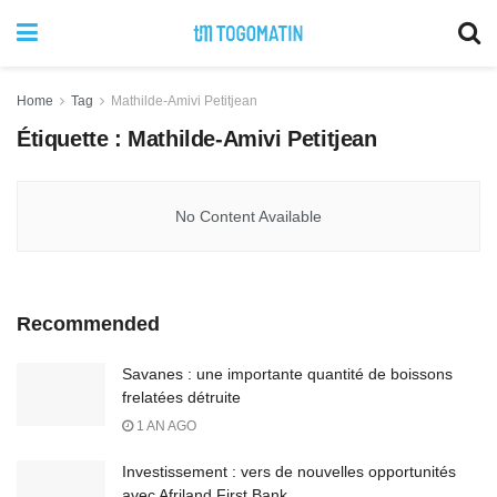
Home
Tag
Mathilde-Amivi Petitjean
Étiquette :
Mathilde-Amivi Petitjean
No Content Available
Recommended
Savanes : une importante quantité de boissons
frelatées détruite
1 AN AGO
Investissement : vers de nouvelles opportunités
avec Afriland First Bank