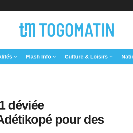
lités
Flash Info
Culture & Loisirs
Nati
N1 déviée
Adétikopé pour des