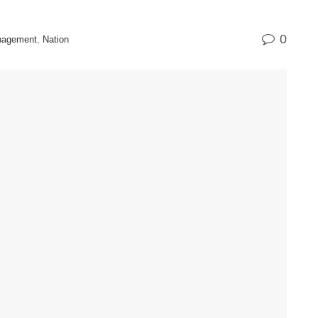
0
enagement
,
Nation