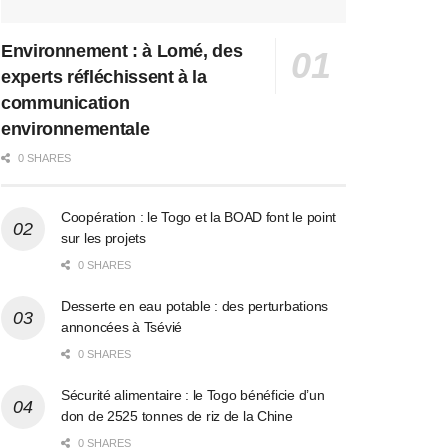
Environnement : à Lomé, des
experts réfléchissent à la
communication
environnementale
0 SHARES
Coopération : le Togo et la BOAD font le point
sur les projets
0 SHARES
Desserte en eau potable : des perturbations
annoncées à Tsévié
0 SHARES
Sécurité alimentaire : le Togo bénéficie d’un
don de 2525 tonnes de riz de la Chine
0 SHARES