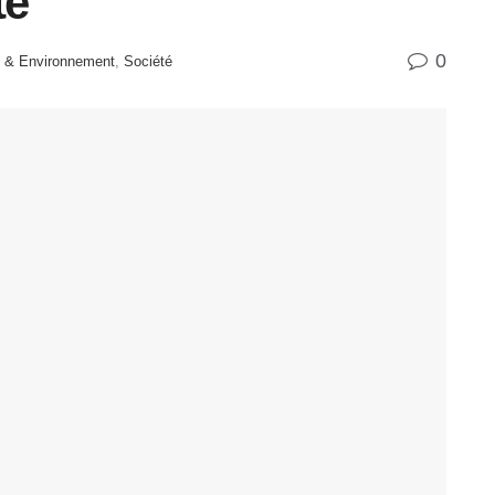
té
0
t & Environnement
,
Société