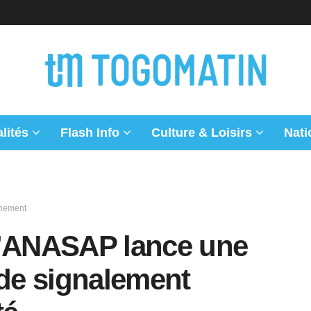
lités
Flash Info
Culture & Loisirs
Nati
nnement
l’ANASAP lance une
 de signalement