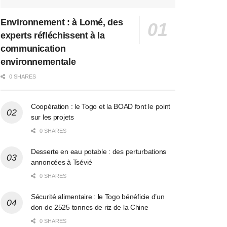
Environnement : à Lomé, des
experts réfléchissent à la
communication
environnementale
0 SHARES
Coopération : le Togo et la BOAD font le point
sur les projets
0 SHARES
Desserte en eau potable : des perturbations
annoncées à Tsévié
0 SHARES
Sécurité alimentaire : le Togo bénéficie d’un
don de 2525 tonnes de riz de la Chine
0 SHARES