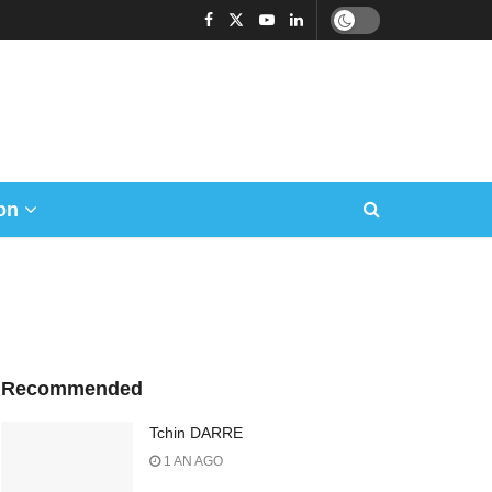
on
Recommended
Tchin DARRE
1 AN AGO