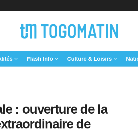
lités
Flash Info
Culture & Loisirs
Nati
e : ouverture de la
xtraordinaire de