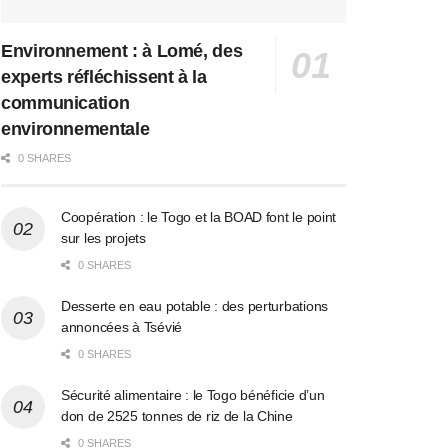
Environnement : à Lomé, des
experts réfléchissent à la
communication
environnementale
0 SHARES
Coopération : le Togo et la BOAD font le point
sur les projets
0 SHARES
Desserte en eau potable : des perturbations
annoncées à Tsévié
0 SHARES
Sécurité alimentaire : le Togo bénéficie d’un
don de 2525 tonnes de riz de la Chine
0 SHARES