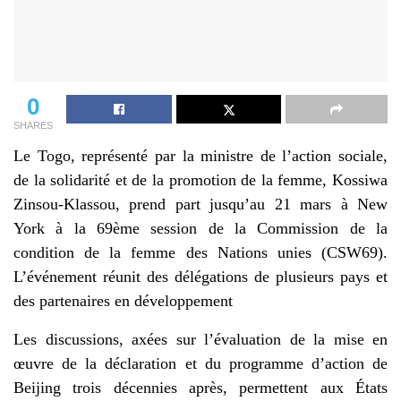
0
SHARES
Le Togo, représenté par la ministre de l’action sociale,
de la solidarité et de la promotion de la femme, Kossiwa
Zinsou-Klassou, prend part jusqu’au 21 mars à New
York à la 69
ème
session de la Commission de la
condition de la femme des Nations unies (CSW69).
L’
é
v
é
nement r
é
unit des d
é
l
é
gations de plusieurs pays et
des partenaires en d
é
veloppement
Les discussions, axées sur l’évaluation de la mise en
œuvre de la déclaration et du programme d’action de
Beijing trois décennies après, permettent aux États