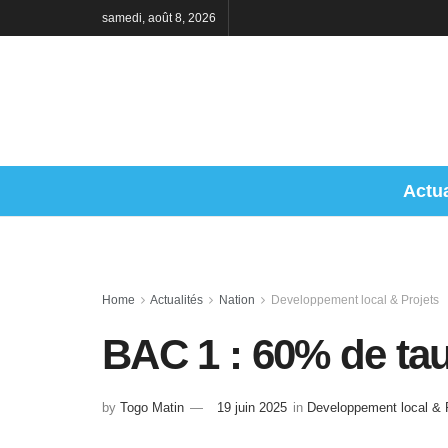
samedi, août 8, 2026
Actua
Home
Actualités
Nation
Developpement local & Projets
BAC 1 : 60% de tau
by
Togo Matin
19 juin 2025
in
Developpement local & 