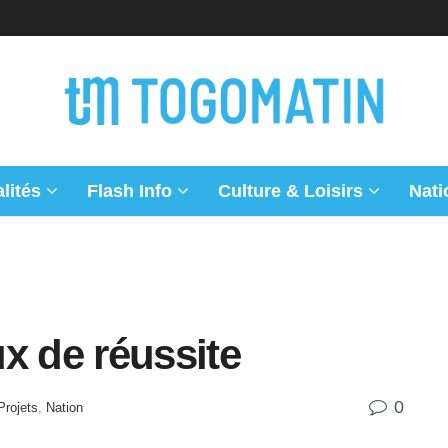
lités
Flash Info
Culture & Loisirs
Nati
x de réussite
0
Projets
,
Nation