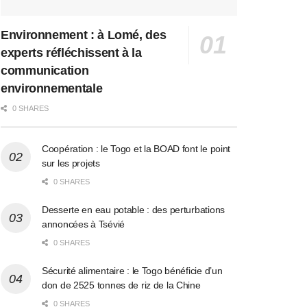
Environnement : à Lomé, des
experts réfléchissent à la
communication
environnementale
0 SHARES
Coopération : le Togo et la BOAD font le point
sur les projets
0 SHARES
Desserte en eau potable : des perturbations
annoncées à Tsévié
0 SHARES
Sécurité alimentaire : le Togo bénéficie d’un
don de 2525 tonnes de riz de la Chine
0 SHARES