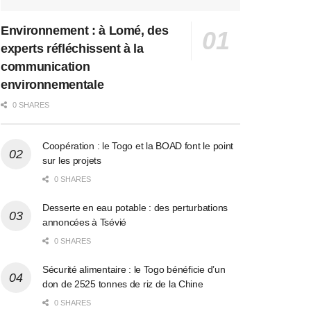
Environnement : à Lomé, des
experts réfléchissent à la
communication
environnementale
0 SHARES
Coopération : le Togo et la BOAD font le point
sur les projets
0 SHARES
Desserte en eau potable : des perturbations
annoncées à Tsévié
0 SHARES
Sécurité alimentaire : le Togo bénéficie d’un
don de 2525 tonnes de riz de la Chine
0 SHARES