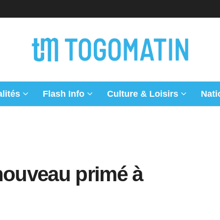
lités
Flash Info
Culture & Loisirs
Nati
 nouveau primé à