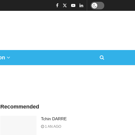
on
Recommended
Tchin DARRE
1 AN AGO