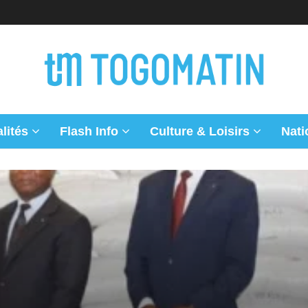
lités
Flash Info
Culture & Loisirs
Nati