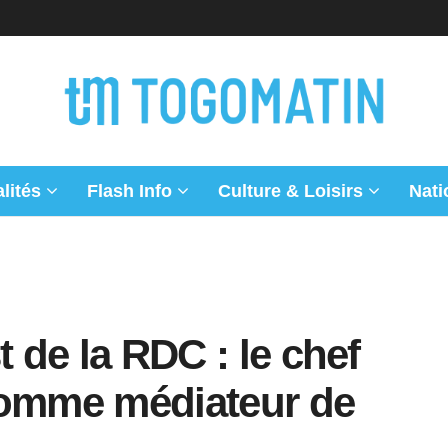
lités
Flash Info
Culture & Loisirs
Nati
t de la RDC : le chef
é comme médiateur de