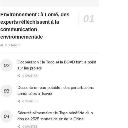
Environnement : à Lomé, des
experts réfléchissent à la
communication
environnementale
0 SHARES
Coopération : le Togo et la BOAD font le point
sur les projets
0 SHARES
Desserte en eau potable : des perturbations
annoncées à Tsévié
0 SHARES
Sécurité alimentaire : le Togo bénéficie d’un
don de 2525 tonnes de riz de la Chine
0 SHARES