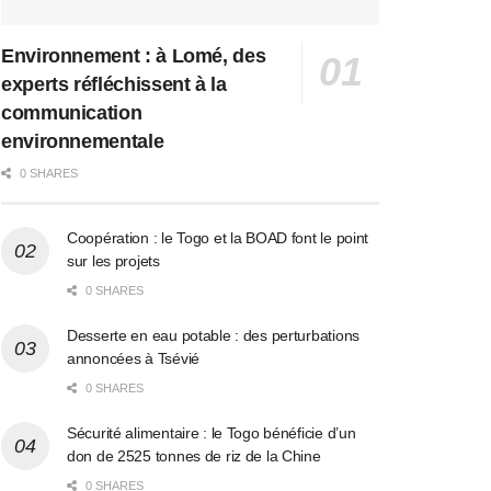
Environnement : à Lomé, des
experts réfléchissent à la
communication
environnementale
0 SHARES
Coopération : le Togo et la BOAD font le point
sur les projets
0 SHARES
Desserte en eau potable : des perturbations
annoncées à Tsévié
0 SHARES
Sécurité alimentaire : le Togo bénéficie d’un
don de 2525 tonnes de riz de la Chine
0 SHARES