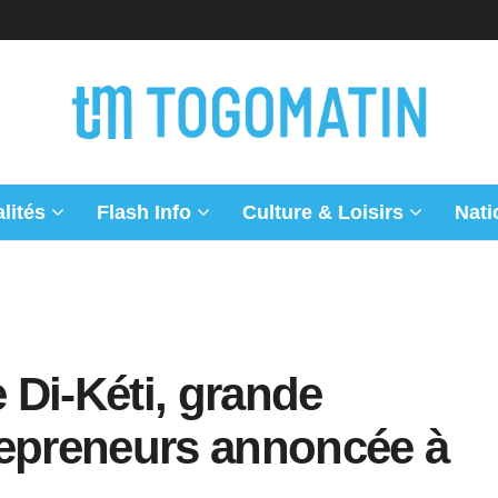
lités
Flash Info
Culture & Loisirs
Nati
e Di-Kéti, grande
repreneurs annoncée à