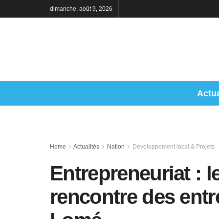
dimanche, août 9, 2026
Actua
Home
Actualités
Nation
Developpement local & Projets
Entrepreneuriat : l
rencontre des ent