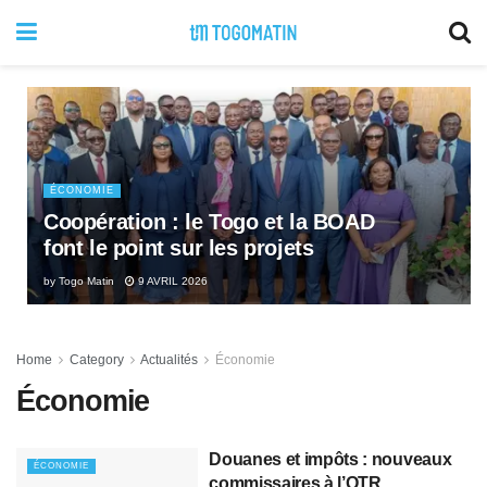
ÉCONOMIE
Coopération : le Togo et la BOAD
font le point sur les projets
by
Togo Matin
9 AVRIL 2026
Home
Category
Actualités
Économie
Économie
Douanes et impôts : nouveaux
ÉCONOMIE
commissaires à l’OTR