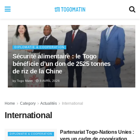
DIPLOMATIE & COOPERATION
Sécurité alimentaire : le Togo
bénéficie d’un don de 2525 tonnes
de riz de la Chine
by
Togo Matin
8 AVRIL 2026
Home
Category
Actualités
International
International
Partenariat Togo-Nations Unies :
DIPLOMATIE & COOPERATION
vers un cadre de coopération