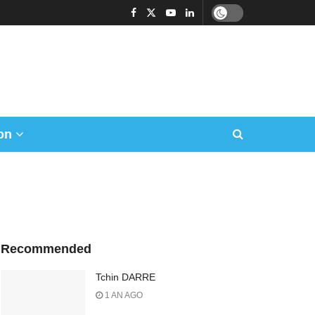
on
Recommended
Tchin DARRE
1 AN AGO