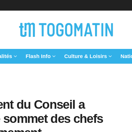
lités
Flash Info
Culture & Loisirs
Nati
ent du Conseil a
e sommet des chefs