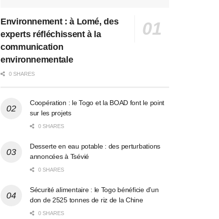
Environnement : à Lomé, des
experts réfléchissent à la
communication
environnementale
0 SHARES
Coopération : le Togo et la BOAD font le point
sur les projets
0 SHARES
Desserte en eau potable : des perturbations
annoncées à Tsévié
0 SHARES
Sécurité alimentaire : le Togo bénéficie d’un
don de 2525 tonnes de riz de la Chine
0 SHARES