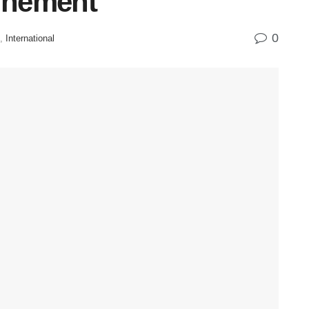
ernement
0
,
International