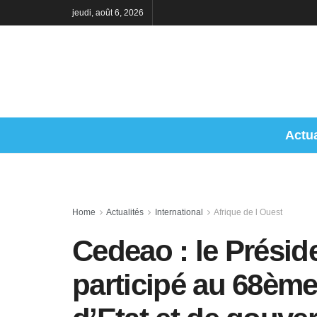
jeudi, août 6, 2026
Actua
Home
Actualités
International
Afrique de l Ouest
Cedeao : le Présid
participé au 68èm