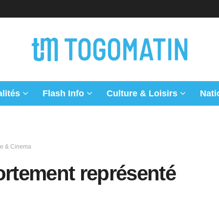
lités
Flash Info
Culture & Loisirs
Nati
ue & Cinema
ortement représenté