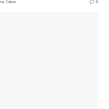
0
ema
,
Culture