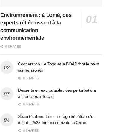
Environnement : à Lomé, des
experts réfléchissent à la
communication
environnementale
0 SHARES
Coopération : le Togo et la BOAD font le point
sur les projets
0 SHARES
Desserte en eau potable : des perturbations
annoncées à Tsévié
0 SHARES
Sécurité alimentaire : le Togo bénéficie d’un
don de 2525 tonnes de riz de la Chine
0 SHARES