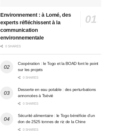
Environnement : à Lomé, des
experts réfléchissent à la
communication
environnementale
0 SHARES
Coopération : le Togo et la BOAD font le point
sur les projets
0 SHARES
Desserte en eau potable : des perturbations
annoncées à Tsévié
0 SHARES
Sécurité alimentaire : le Togo bénéficie d’un
don de 2525 tonnes de riz de la Chine
0 SHARES