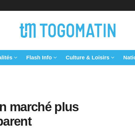
lités
Flash Info
Culture & Loisirs
Nati
n marché plus
parent