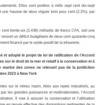
tements. Elles sont portées à mille sept cent dix-sept
it une hausse de deux virgule trois pour cent (2,3%), par
e cent trente-six (2.436) milliards de francs CFA, soit une
l ressort un déficit budgétaire de deux cent quarante-cinq
ment financé par le solde positif de la trésorerie.
et adopté le projet de loi de ratification de l’Accord
 sur le droit de la mer et relatif à la conservation et à
que marine des zones ne relevant pas de la juridiction
mbre 2023 à New York
es sur le milieu marin, liées aux rejets industriels, au
es par les grandes puissances et multinationales, l’Accord
ive. Il vise à assurer la conservation et l’utilisation
mise en œuvre effective des dispositions pertinentes de la