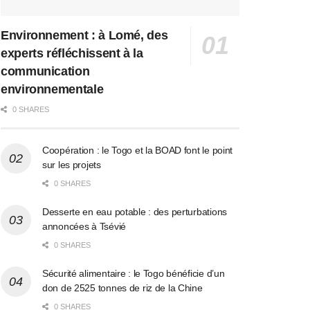
Environnement : à Lomé, des
experts réfléchissent à la
communication
environnementale
0 SHARES
Coopération : le Togo et la BOAD font le point
sur les projets
0 SHARES
Desserte en eau potable : des perturbations
annoncées à Tsévié
0 SHARES
Sécurité alimentaire : le Togo bénéficie d’un
don de 2525 tonnes de riz de la Chine
0 SHARES