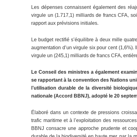
Les dépenses connaissent également des réajus
virgule un (1.717,1) milliards de francs CFA, so
rapport aux prévisions initiales.
Le budget rectifié s’équilibre à deux mille quatr
augmentation d’un virgule six pour cent (1,6%). I
virgule un (245,1) milliards de francs CFA, entière
Le Conseil des ministres a également examiné 
se rapportant à la convention des Nations unies
l’utilisation durable de la diversité biologi
nationale (Accord BBNJ), adopté le 20 septe
Élaboré dans un contexte de pressions croissant
trafic maritime et à l’exploitation des ressourc
BBNJ consacre une approche prudente et coopérat
durable de la biodiversité en haute mer, par la 