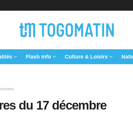
lités
Flash Info
Culture & Loisirs
Nati
inistres
tres du 17 décembre