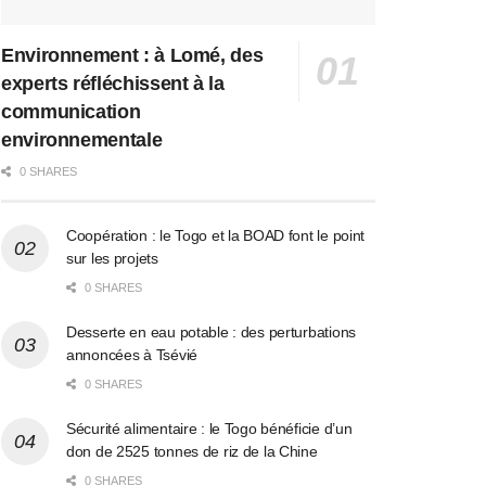
Environnement : à Lomé, des
experts réfléchissent à la
communication
environnementale
0 SHARES
Coopération : le Togo et la BOAD font le point
sur les projets
0 SHARES
Desserte en eau potable : des perturbations
annoncées à Tsévié
0 SHARES
Sécurité alimentaire : le Togo bénéficie d’un
don de 2525 tonnes de riz de la Chine
0 SHARES