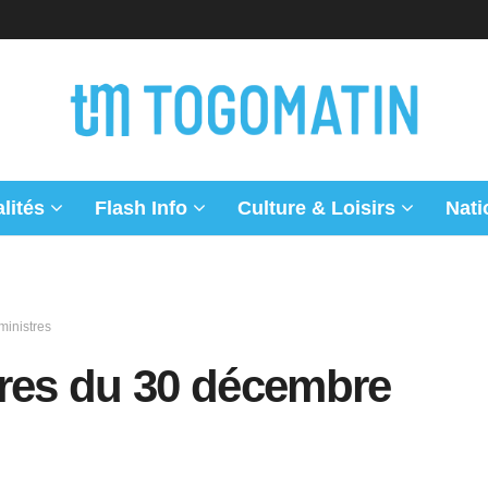
lités
Flash Info
Culture & Loisirs
Nati
inistres
tres du 30 décembre