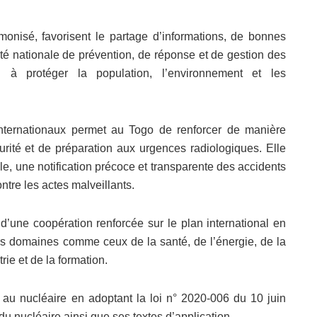
monisé, favorisent le partage d’informations, de bonnes
cité nationale de prévention, de réponse et de gestion des
in à protéger la population, l’environnement et les
 internationaux permet au Togo de renforcer de manière
rité et de préparation aux urgences radiologiques. Elle
ale, une notification précoce et transparente des accidents
ntre les actes malveillants.
 d’une coopération renforcée sur le plan international en
vers domaines comme ceux de la santé, de l’énergie, de la
trie et de la formation.
if au nucléaire en adoptant la loi n° 2020-006 du 10 juin
 du nucléaire ainsi que ses textes d’application.