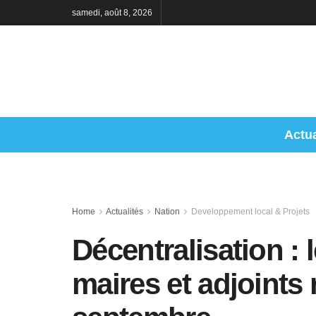
samedi, août 8, 2026
Actua
Home
Actualités
Nation
Developpement local & Projets
Décentralisation : 
maires et adjoints