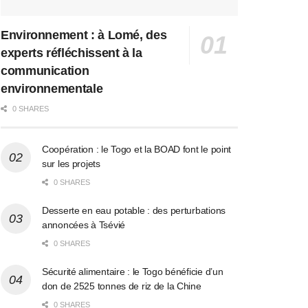
Environnement : à Lomé, des
experts réfléchissent à la
communication
environnementale
0 SHARES
Coopération : le Togo et la BOAD font le point
sur les projets
0 SHARES
Desserte en eau potable : des perturbations
annoncées à Tsévié
0 SHARES
Sécurité alimentaire : le Togo bénéficie d’un
don de 2525 tonnes de riz de la Chine
0 SHARES