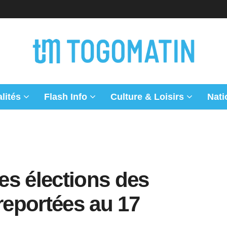
lités
Flash Info
Culture & Loisirs
Nati
les élections des
 reportées au 17