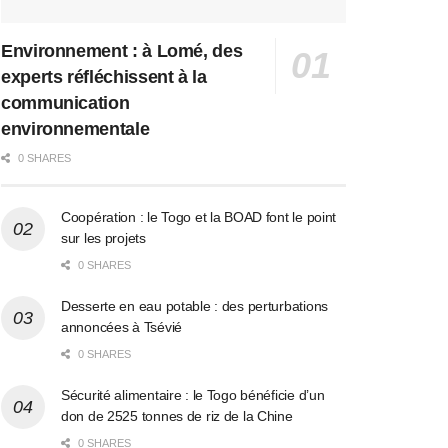
Environnement : à Lomé, des
experts réfléchissent à la
communication
environnementale
0 SHARES
Coopération : le Togo et la BOAD font le point
sur les projets
0 SHARES
Desserte en eau potable : des perturbations
annoncées à Tsévié
0 SHARES
Sécurité alimentaire : le Togo bénéficie d’un
don de 2525 tonnes de riz de la Chine
0 SHARES