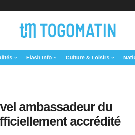
lités
Flash Info
Culture & Loisirs
Nati
ouvel ambassadeur du
ficiellement accrédité