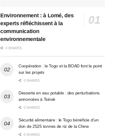
Environnement : à Lomé, des
experts réfléchissent à la
communication
environnementale
0 SHARES
Coopération : le Togo et la BOAD font le point
sur les projets
0 SHARES
Desserte en eau potable : des perturbations
annoncées à Tsévié
0 SHARES
Sécurité alimentaire : le Togo bénéficie d’un
don de 2525 tonnes de riz de la Chine
0 SHARES