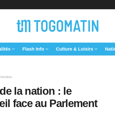
lités
Flash Info
Culture & Loisirs
Nati
inistres
de la nation : le
il face au Parlement