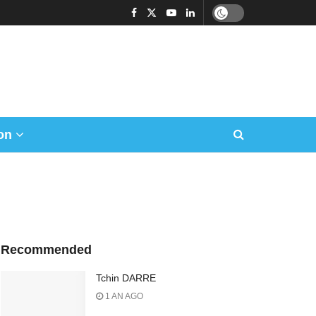
on
Recommended
Tchin DARRE
1 AN AGO