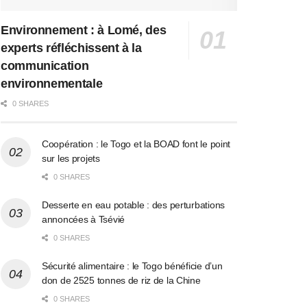
Environnement : à Lomé, des
experts réfléchissent à la
communication
environnementale
0 SHARES
Coopération : le Togo et la BOAD font le point
sur les projets
0 SHARES
Desserte en eau potable : des perturbations
annoncées à Tsévié
0 SHARES
Sécurité alimentaire : le Togo bénéficie d’un
don de 2525 tonnes de riz de la Chine
0 SHARES