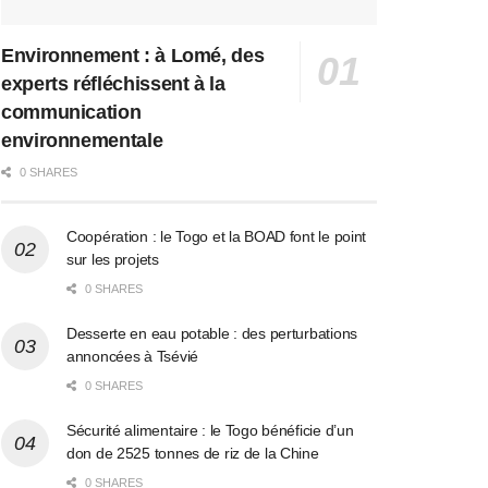
Environnement : à Lomé, des
experts réfléchissent à la
communication
environnementale
0 SHARES
Coopération : le Togo et la BOAD font le point
sur les projets
0 SHARES
Desserte en eau potable : des perturbations
annoncées à Tsévié
0 SHARES
Sécurité alimentaire : le Togo bénéficie d’un
don de 2525 tonnes de riz de la Chine
0 SHARES