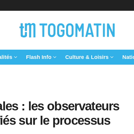
lités
Flash Info
Culture & Loisirs
Nati
les : les observateurs
fiés sur le processus