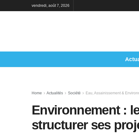
vendredi, août 7, 2026
Actua
Home
Actualités
Société
Eau, Assainissement & Enviro
Environnement : l
structurer ses proj