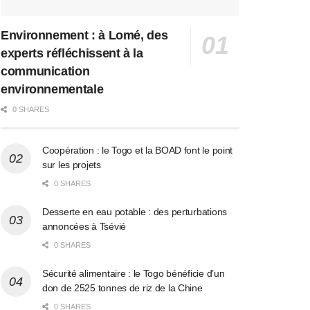
Environnement : à Lomé, des
experts réfléchissent à la
communication
environnementale
0 SHARES
Coopération : le Togo et la BOAD font le point
sur les projets
0 SHARES
Desserte en eau potable : des perturbations
annoncées à Tsévié
0 SHARES
Sécurité alimentaire : le Togo bénéficie d’un
don de 2525 tonnes de riz de la Chine
0 SHARES