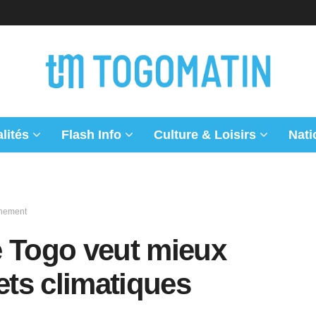
lités
Flash Info
Culture & Loisirs
Nati
nnement
e Togo veut mieux
ets climatiques