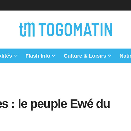
lités
Flash Info
Culture & Loisirs
Nati
es : le peuple Ewé du