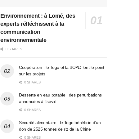
Environnement : à Lomé, des
experts réfléchissent à la
communication
environnementale
0 SHARES
Coopération : le Togo et la BOAD font le point
sur les projets
0 SHARES
Desserte en eau potable : des perturbations
annoncées à Tsévié
0 SHARES
Sécurité alimentaire : le Togo bénéficie d’un
don de 2525 tonnes de riz de la Chine
0 SHARES