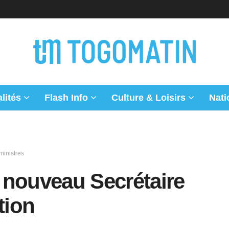
lités
Flash Info
Culture & Loisirs
Nati
inistres
 nouveau Secrétaire
tion