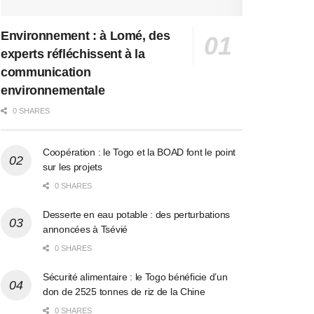
Environnement : à Lomé, des
experts réfléchissent à la
communication
environnementale
0 SHARES
Coopération : le Togo et la BOAD font le point
sur les projets
0 SHARES
Desserte en eau potable : des perturbations
annoncées à Tsévié
0 SHARES
Sécurité alimentaire : le Togo bénéficie d’un
don de 2525 tonnes de riz de la Chine
0 SHARES