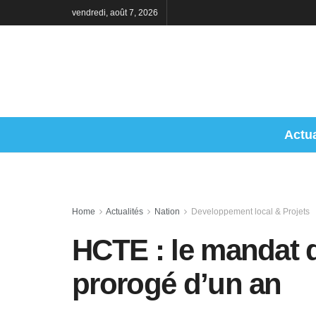
vendredi, août 7, 2026
Actua
Home
Actualités
Nation
Developpement local & Projets
HCTE : le mandat 
prorogé d’un an