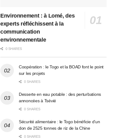
Environnement : à Lomé, des
experts réfléchissent à la
communication
environnementale
0 SHARES
Coopération : le Togo et la BOAD font le point
sur les projets
0 SHARES
Desserte en eau potable : des perturbations
annoncées à Tsévié
0 SHARES
Sécurité alimentaire : le Togo bénéficie d’un
don de 2525 tonnes de riz de la Chine
0 SHARES