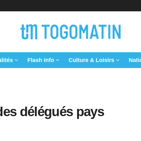
lités
Flash Info
Culture & Loisirs
Nati
des délégués pays