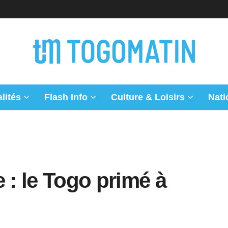
lités
Flash Info
Culture & Loisirs
Nati
 : le Togo primé à