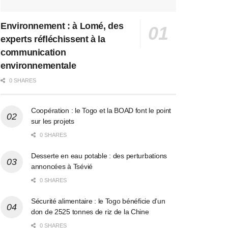
Environnement : à Lomé, des
experts réfléchissent à la
communication
environnementale
0 SHARES
Coopération : le Togo et la BOAD font le point
sur les projets
0 SHARES
Desserte en eau potable : des perturbations
annoncées à Tsévié
0 SHARES
Sécurité alimentaire : le Togo bénéficie d’un
don de 2525 tonnes de riz de la Chine
0 SHARES