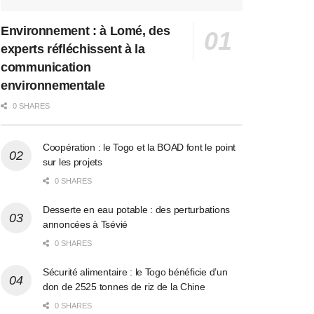
Environnement : à Lomé, des
experts réfléchissent à la
communication
environnementale
0 SHARES
Coopération : le Togo et la BOAD font le point
sur les projets
0 SHARES
Desserte en eau potable : des perturbations
annoncées à Tsévié
0 SHARES
Sécurité alimentaire : le Togo bénéficie d’un
don de 2525 tonnes de riz de la Chine
0 SHARES