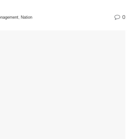
0
menagement
,
Nation