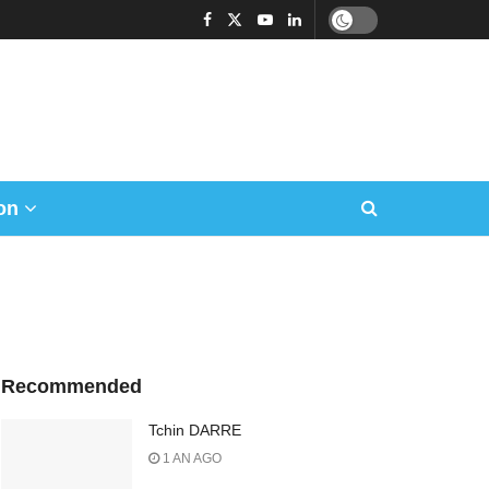
on
Recommended
Tchin DARRE
1 AN AGO