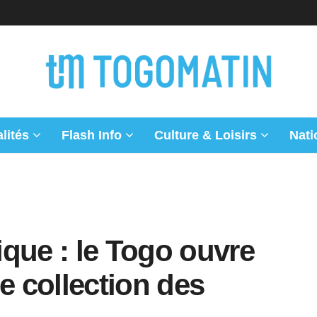
lités
Flash Info
Culture & Loisirs
Nati
que : le Togo ouvre
e collection des