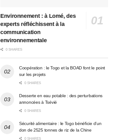
Environnement : à Lomé, des
experts réfléchissent à la
communication
environnementale
0 SHARES
Coopération : le Togo et la BOAD font le point
sur les projets
0 SHARES
Desserte en eau potable : des perturbations
annoncées à Tsévié
0 SHARES
Sécurité alimentaire : le Togo bénéficie d’un
don de 2525 tonnes de riz de la Chine
0 SHARES