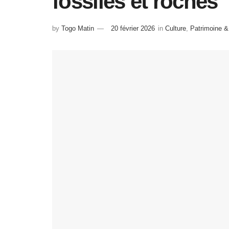
fossiles et roches
by
Togo Matin
20 février 2026
in
Culture
,
Patrimoine &