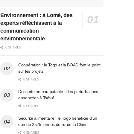
Environnement : à Lomé, des
experts réfléchissent à la
communication
environnementale
0 SHARES
Coopération : le Togo et la BOAD font le point
sur les projets
0 SHARES
Desserte en eau potable : des perturbations
annoncées à Tsévié
0 SHARES
Sécurité alimentaire : le Togo bénéficie d’un
don de 2525 tonnes de riz de la Chine
0 SHARES