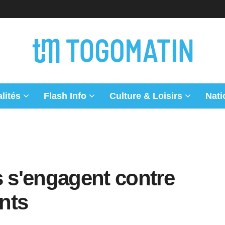
lités
Flash Info
Culture & Loisirs
Nati
s s'engagent contre
nts