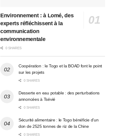
Environnement : à Lomé, des
experts réfléchissent à la
communication
environnementale
0 SHARES
Coopération : le Togo et la BOAD font le point
sur les projets
0 SHARES
Desserte en eau potable : des perturbations
annoncées à Tsévié
0 SHARES
Sécurité alimentaire : le Togo bénéficie d’un
don de 2525 tonnes de riz de la Chine
0 SHARES