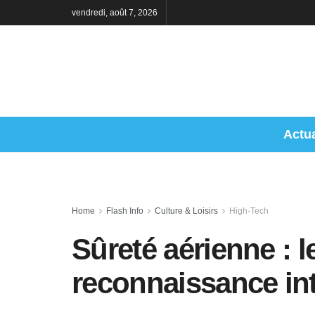
vendredi, août 7, 2026
Actua
Home
Flash Info
Culture & Loisirs
High-Tech
Sûreté aérienne : l
reconnaissance int