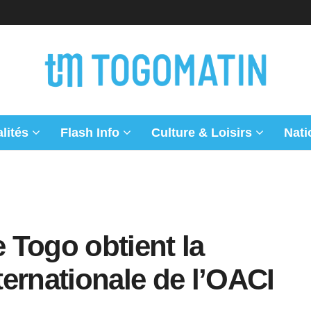
lités
Flash Info
Culture & Loisirs
Nati
e Togo obtient la
ernationale de l’OACI