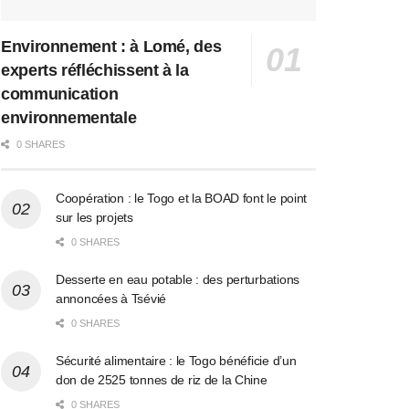
Environnement : à Lomé, des
experts réfléchissent à la
communication
environnementale
0 SHARES
Coopération : le Togo et la BOAD font le point
sur les projets
0 SHARES
Desserte en eau potable : des perturbations
annoncées à Tsévié
0 SHARES
Sécurité alimentaire : le Togo bénéficie d’un
don de 2525 tonnes de riz de la Chine
0 SHARES