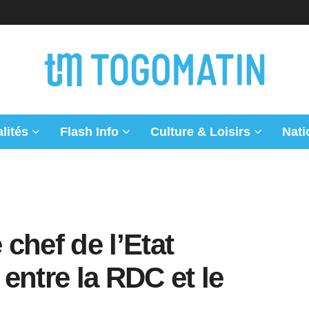
lités
Flash Info
Culture & Loisirs
Nati
 chef de l’Etat
entre la RDC et le