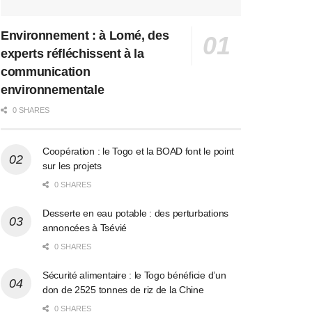
Environnement : à Lomé, des
experts réfléchissent à la
communication
environnementale
0 SHARES
Coopération : le Togo et la BOAD font le point
sur les projets
0 SHARES
Desserte en eau potable : des perturbations
annoncées à Tsévié
0 SHARES
Sécurité alimentaire : le Togo bénéficie d’un
don de 2525 tonnes de riz de la Chine
0 SHARES