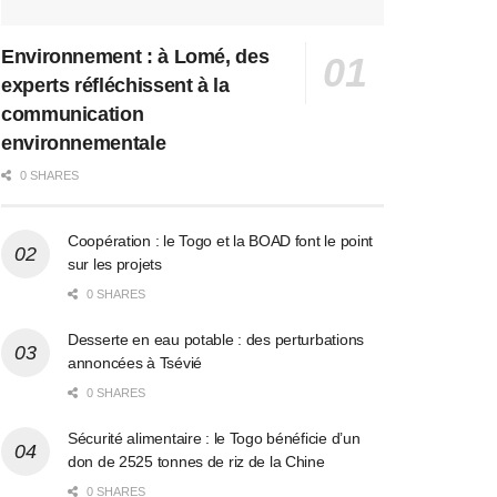
Environnement : à Lomé, des
experts réfléchissent à la
communication
environnementale
0 SHARES
Coopération : le Togo et la BOAD font le point
sur les projets
0 SHARES
Desserte en eau potable : des perturbations
annoncées à Tsévié
0 SHARES
Sécurité alimentaire : le Togo bénéficie d’un
don de 2525 tonnes de riz de la Chine
0 SHARES