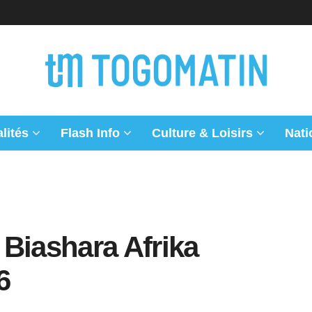
lités
Flash Info
Culture & Loisirs
Nati
Biashara Afrika
6