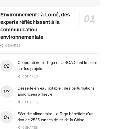
Environnement : à Lomé, des
experts réfléchissent à la
communication
environnementale
0 SHARES
Coopération : le Togo et la BOAD font le point
sur les projets
0 SHARES
Desserte en eau potable : des perturbations
annoncées à Tsévié
0 SHARES
Sécurité alimentaire : le Togo bénéficie d’un
don de 2525 tonnes de riz de la Chine
0 SHARES