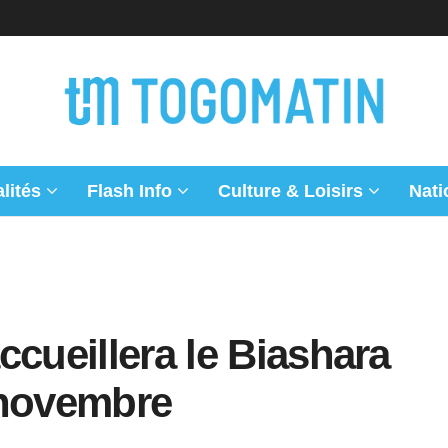
lités
Flash Info
Culture & Loisirs
Nati
ccueillera le Biashara
 novembre