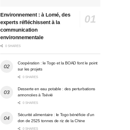
Environnement : à Lomé, des
experts réfléchissent à la
communication
environnementale
0 SHARES
Coopération : le Togo et la BOAD font le point
sur les projets
0 SHARES
Desserte en eau potable : des perturbations
annoncées à Tsévié
0 SHARES
Sécurité alimentaire : le Togo bénéficie d’un
don de 2525 tonnes de riz de la Chine
0 SHARES