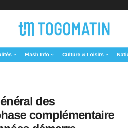
lités
Flash Info
Culture & Loisirs
Nati
énéral des
 phase complémentaire