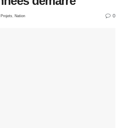
onnées démarre
0
Projets
,
Nation