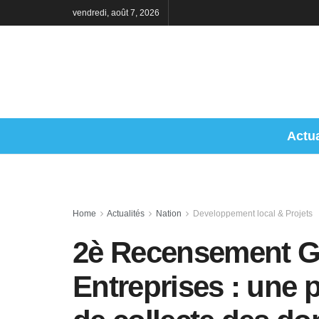
vendredi, août 7, 2026
Actua
Home
Actualités
Nation
Developpement local & Projets
2è Recensement G
Entreprises : une