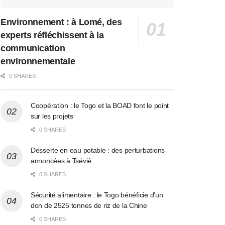
Environnement : à Lomé, des
experts réfléchissent à la
communication
environnementale
0 SHARES
Coopération : le Togo et la BOAD font le point
sur les projets
0 SHARES
Desserte en eau potable : des perturbations
annoncées à Tsévié
0 SHARES
Sécurité alimentaire : le Togo bénéficie d’un
don de 2525 tonnes de riz de la Chine
0 SHARES