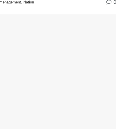
0
 Amenagement
,
Nation