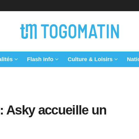
lités
Flash Info
Culture & Loisirs
Nati
 Asky accueille un