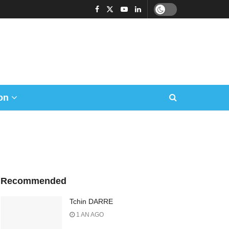
on
Recommended
Tchin DARRE
1 AN AGO