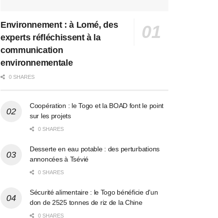
Environnement : à Lomé, des
experts réfléchissent à la
communication
environnementale
0 SHARES
Coopération : le Togo et la BOAD font le point
sur les projets
0 SHARES
Desserte en eau potable : des perturbations
annoncées à Tsévié
0 SHARES
Sécurité alimentaire : le Togo bénéficie d’un
don de 2525 tonnes de riz de la Chine
0 SHARES